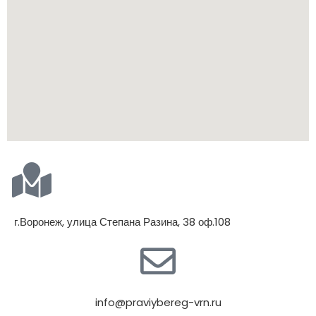
г.Воронеж, улица Степана Разина, 38 оф.108
info@praviybereg-vrn.ru