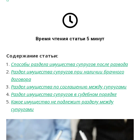
Время чтения статьи 5 минут
Содержание статьи:
Способы раздела имущества супругов после развода
Раздел имущества супругов при наличии брачного
договора
Раздел имущества по соглашению между супругами
Раздел имущества супругов в судебном порядке
Какое имущество не подлежит разделу между
супругами